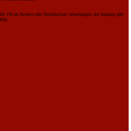
lt. Ob als Berater oder Brandschutz- beauftragter, der Impulse gibt
üllt.