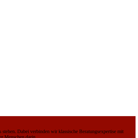
stehen. Dabei verbinden wir klassische Beratungsexpertise mit
er Menschen darin.