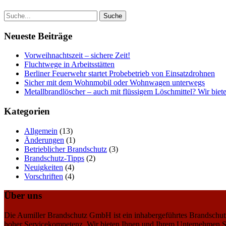
Neueste Beiträge
Vorweihnachtszeit – sichere Zeit!
Fluchtwege in Arbeitsstätten
Berliner Feuerwehr startet Probebetrieb von Einsatzdrohnen
Sicher mit dem Wohnmobil oder Wohnwagen unterwegs
Metallbrandlöscher – auch mit flüssigem Löschmittel? Wir biete
Kategorien
Allgemein
(13)
Änderungen
(1)
Betrieblicher Brandschutz
(3)
Brandschutz-Tipps
(2)
Neuigkeiten
(4)
Vorschriften
(4)
Über uns
Die Aumiller Brandschutz GmbH ist ein inhabergeführtes Brandschutz
hoher Servicekompetenz. Wir bieten Ihnen und Ihrem Unternehmen S