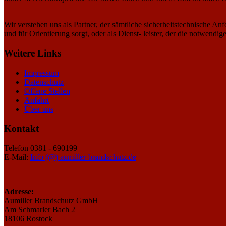
Wir verstehen uns als Partner, der sämtliche sicherheitstechnische A
und für Orientierung sorgt, oder als Dienst- leister, der die notwendig
Weitere Links
Impressum
Datenschutz
Offene Stellen
Anfahrt
Über uns
Kontakt
Telefon 0381 - 690199
E-Mail:
Info (@) aumiller-brandschutz.de
Adresse:
Aumiller Brandschutz GmbH
Am Schmarler Bach 2
18106 Rostock