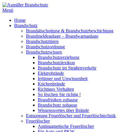
Menü
Home
Brandschutz
Brandabschottung & Brandschutzbeschichtung
Brandmeldeanlage – Brandwarnanlage
Brandschutztüren
Brandschutzordnung
Brandschutzwissen
Brandschutzerziehung
Brandschutzlexikon
Brandschutz im Straßenverkehr
Elektrobrände
Irrtümer und Unwissenheit
Küchenbrände
Richtiges Verhalten
So löschen Sie richtig !
Brandrisiken zuhause
Brandschutz zuhause
Wissenswertes über Brände
Entsorgung Feuerlöscher und Feuerlöschtechnik
Feuerlöscher
Antimagnetische Feuerlöscher
Für Auto und PKW