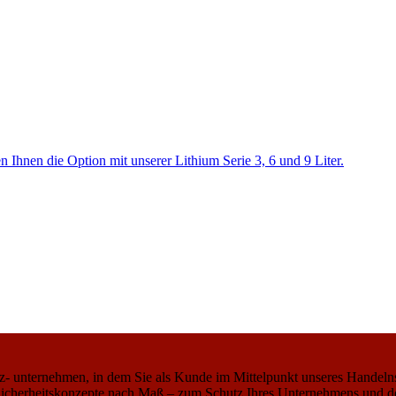
n Ihnen die Option mit unserer Lithium Serie 3, 6 und 9 Liter.
- unternehmen, in dem Sie als Kunde im Mittelpunkt unseres Handelns 
icherheitskonzepte nach Maß – zum Schutz Ihres Unternehmens und d