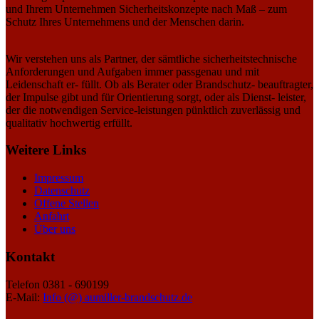
und Ihrem Unternehmen Sicherheitskonzepte nach Maß – zum
Schutz Ihres Unternehmens und der Menschen darin.
Wir verstehen uns als Partner, der sämtliche sicherheitstechnische
Anforderungen und Aufgaben immer passgenau und mit
Leidenschaft er- füllt. Ob als Berater oder Brandschutz- beauftragter,
der Impulse gibt und für Orientierung sorgt, oder als Dienst- leister,
der die notwendigen Service-leistungen pünktlich zuverlässig und
qualitativ hochwertig erfüllt.
Weitere Links
Impressum
Datenschutz
Offene Stellen
Anfahrt
Über uns
Kontakt
Telefon 0381 - 690199
E-Mail:
Info (@) aumiller-brandschutz.de