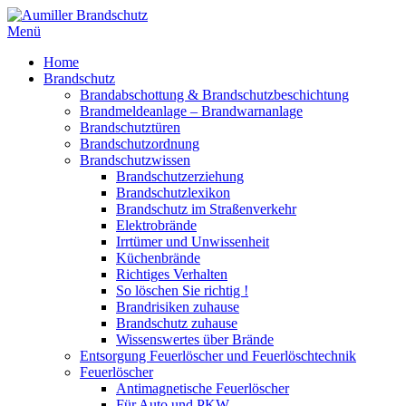
Menü
Home
Brandschutz
Brandabschottung & Brandschutzbeschichtung
Brandmeldeanlage – Brandwarnanlage
Brandschutztüren
Brandschutzordnung
Brandschutzwissen
Brandschutzerziehung
Brandschutzlexikon
Brandschutz im Straßenverkehr
Elektrobrände
Irrtümer und Unwissenheit
Küchenbrände
Richtiges Verhalten
So löschen Sie richtig !
Brandrisiken zuhause
Brandschutz zuhause
Wissenswertes über Brände
Entsorgung Feuerlöscher und Feuerlöschtechnik
Feuerlöscher
Antimagnetische Feuerlöscher
Für Auto und PKW