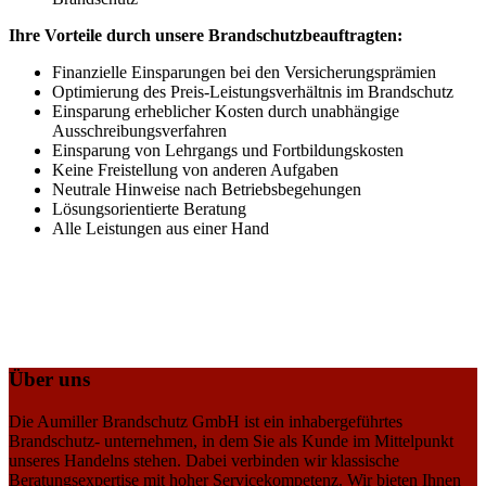
Ihre Vorteile durch unsere Brandschutzbeauftragten:
Finanzielle Einsparungen bei den Versicherungsprämien
Optimierung des Preis-Leistungsverhältnis im Brandschutz
Einsparung erheblicher Kosten durch unabhängige
Ausschreibungsverfahren
Einsparung von Lehrgangs und Fortbildungskosten
Keine Freistellung von anderen Aufgaben
Neutrale Hinweise nach Betriebsbegehungen
Lösungsorientierte Beratung
Alle Leistungen aus einer Hand
Über uns
Die Aumiller Brandschutz GmbH ist ein inhabergeführtes
Brandschutz- unternehmen, in dem Sie als Kunde im Mittelpunkt
unseres Handelns stehen. Dabei verbinden wir klassische
Beratungsexpertise mit hoher Servicekompetenz. Wir bieten Ihnen